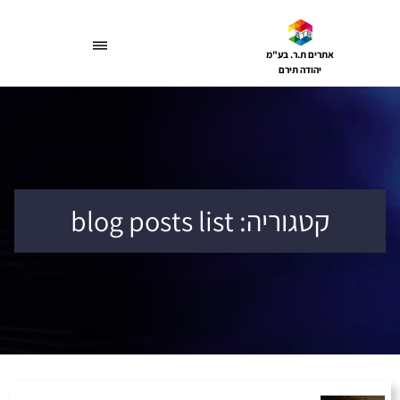
דלג
תוכן
אתרים ת.ר. בע"מ
יהודה תירם
קטגוריה:
blog posts list