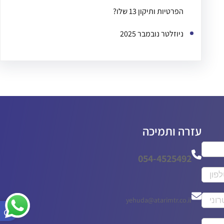
הפרטיות ותיקון 13 שלו?
ניוזלטר נובמבר 2025
עזרה ותמיכה
054-4525492
פתח סר
yehuda@atarimtr.co.il