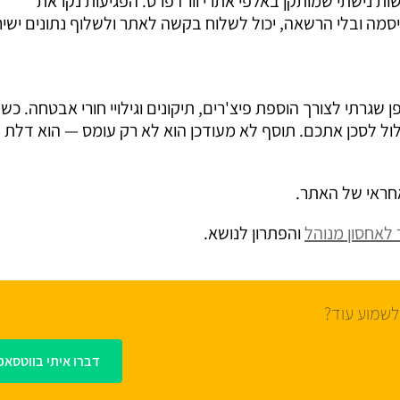
ה פגיעות חמורה בתוסף Ally — תוסף נגישות נישתי שמותקן באלפי אתרי וורדפרס. הפגיעות נקראת
ל אחד באינטרנט, בלי סיסמה ובלי הרשאה, יכול לשלוח בקשה לאתר ולשלוף נתונים ישי
שגרתי לצורך הוספת פיצ'רים, תיקונים וגילויי חורי אבטחה. כש
ול לסכן אתכם. תוסף לא מעודכן הוא לא רק עומס — הוא דלת
אחראי של האתר.
 לאחסון מנוהל
והפתרון לנושא.
לשמוע עוד?
דברו איתי בווטסאפ