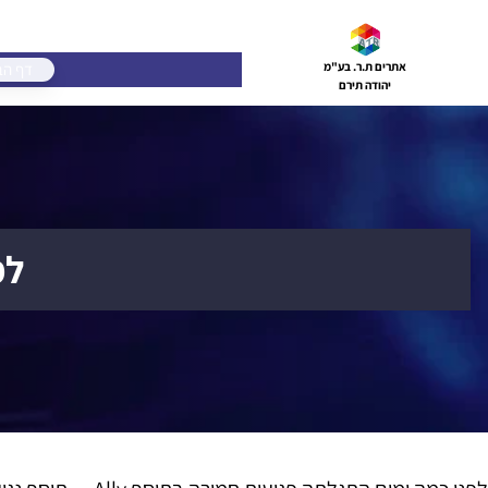
דלג
תוכן
דף הב
אתרים ת.ר. בע"מ
יהודה תירם
למ