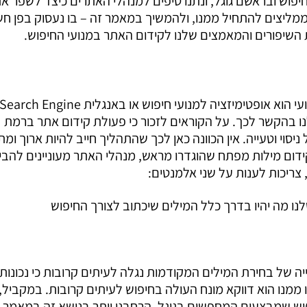
יפוש ובראשם גוגל, ונתנו טיפים למנהלי האתרים כיצד לשפר א
קראתם אותו, אנחנו ממליצים להתחיל ממנו, ולהמשיך במאמר זה – בו נעסוק בפן ח
השיפורים והמאמצים שלנו לקידום האתר במנועי החיפוש.
כאשר אנו מקדמים את האתר שלנו במנועי חיפוש (המונח המקצועי הוא אופטימיזציה למנועי חיפוש 
ות שלנו בהקשר לכך. על הקוראים לזכור כי פעולת קידום אתר ברמת
י וטעייה. אין הכוונה כאן לכך שהתהליך חייב להיות ארוך ומת
ם מילות מפתח שהוגדרו מראש, מנהלי האתר מעוניינים להבין
צריכות לענות על שני אלמנטים:
ייה של בחירת המילים המקודמות נגלה לעיתים קרובות כי נכונות 
מנו הוא דווקא מונח העולה בחיפוש לעיתים קרובות. במקביל, 
יפוש שמבצעים המחפשים בגוגל. הרחבנו יותר בנושא זה במאמר