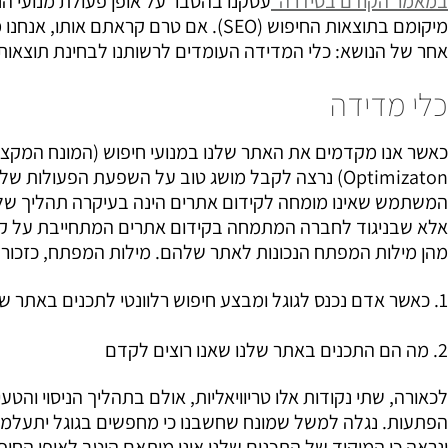
במאמר הקודם בסידרה
עסקנו בהסבר על אופן פעולת מנועי הח
מיקומם בתוצאות החיפוש (SEO). אם טרם 
אחר של הנושא: כלי המדידה העומדים לרשותנו לבחינת תוצאות 
כלי מדידה
Optimizaton) נרצה לקבל מושג טוב על השפעת הפעול
המשתמש שאינו מומחה לקידום אתרים הינה בעיקרה תהליך של ניסו
אלא שבניגוד לחברה המתמחה בקידום אתרים המתחייבת על קידו
מהן מילות המפתח הנכונות לאתר שלהם. מילות המפתח, כזכור, 
1. כאשר אדם נכנס לגוגל ומבצע חיפוש רלוונטי לתכנים באתר שלנו מה יהיו בדרך כלל המילים שיכתוב לצורך החיפוש
2. מה הם התכנים באתר שלנו שאנו רוצים לקדם
לכאורה, שתי נקודות אלו טריוויאליות, אולם בתהליך הניסוי והטע
הפתעות. נגלה למשל שמונח שחשבנו כי מחפשים בגוגל יתעלמו מ
ונראה כי המיקוד של התכנים שלנו אינו מותאם היטב לאופן הח