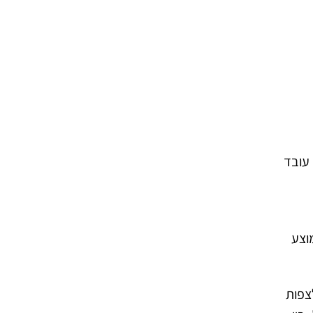
עובד
היא שבממוצע
צפות