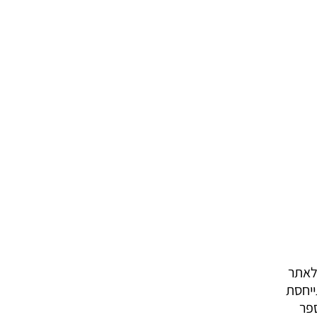
כנס לאתר
ייחסת
ספר