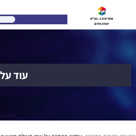
דלג
תוכן
דף הב
אתרים ת.ר. בע"מ
יהודה תירם
עוד על קידום 