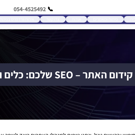
054-4525492
ית
פיתוח ומאמרים
אודות
צרו קשר
אירוח וורדפרס בניהול
האתר – SEO שלכם: כלים ומדידה