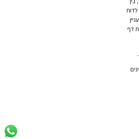
בין
 לדוח
יין
ת דף
נים