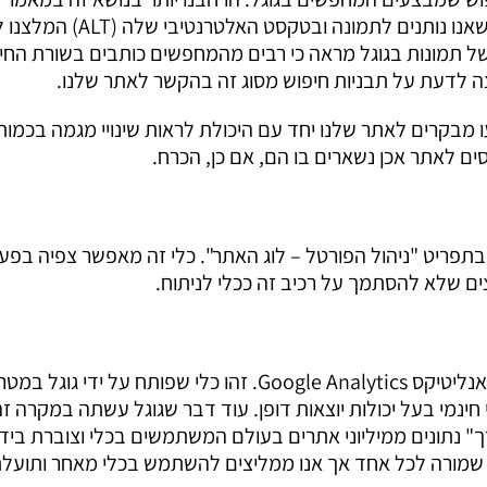
הקודם ורק נזכיר כאן שוב דוגמא אחת להמחשת העניין. בתיאור שאנו נותנים לתמונ
של תמונות בגוגל מראה כי רבים מהמחפשים כותבים בשורת החי
ה לדעת על תבניות חיפוש מסוג זה בהקשר לאתר שלנו.
 מבקרים לאתר שלנו יחד עם היכולת לראות שינויי מגמה בכמות
ים לאתר אכן נשארים בו הם, אם כן, הכרח.
תפריט "ניהול הפורטל – לוג האתר". כלי זה מאפשר צפיה בפעי
צים שלא להסתמך על רכיב זה ככלי לניתוח.
הכלי המרכזי שאיתו אנו עובדים בניתוח הכניסות לאתר הוא גוגל אנליטיקס Google Analytics. זהו כלי שפותח על ידי גוגל
 חינמי בעל יכולות יוצאות דופן. עוד דבר שגוגל עשתה במקרה ז
ך" נתונים ממיליוני אתרים בעולם המשתמשים בכלי וצוברת ביד
 שמורה לכל אחד אך אנו ממליצים להשתמש בכלי מאחר ותועלת