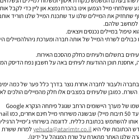
הו בעולם המשמש כנקודת איסוף ומשלוח למיילים הנשלחים א
גע ששלחתי מייל הנמען אינו בהכרח נמצא און ליין כדי לקבל אותו
וף שתחזיק את המיילים שלנו עד שתכנת המייל שלנו תוריד אותם
ם למחשב שלהם.
 טיפול במיילים נכנסים ויוצאים.
כבולים לשרתי המייל של אותה חברה ומערכת ניהולהמיילים הי
עיתים בתשלום ולעיתים כחלק מהסכם האירוח.
וה, אחסנת תוכן ההודעות לעיתים באה על חשבון נפח הדיסק המ
בחברה ולעבור לחברה אחרת נוצר בדרך כלל פער של כמה ימים
השרת. כמובן שלעיתים במצבים אלו חלק מהמיילים הולכים לאי
עם הקמתו של שירות גוגל אפס Goole Apps (השם בא מקיצור שמו של מערך היישומים הרחב שגוגל פיתחה הנקרא Google
 אותו להשתמש בכתובת כללית. לדוגמה בשירותי ג'ימייל הרגילי
ש הכתובות שלי היא
yehuda@atarimtr.co.il
למרות ששרת ה
רה שלנו האתר מתארח על שרת המנוהל על ידינו).