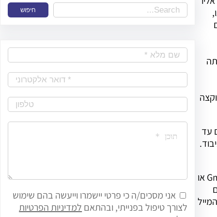
ליו
S
,
חיפוש
e
a
r
תה
c
h
וקצה
 עד
בוד.
Applications) סיפקה גוגל בין השאר, שירות ניהול מייל בחינם (עד 50 תיבות מייל) שבשונה משירותי מייל חינם אחרים, כמו Gmail או
ם
אני מסכים/ה כי פרטי יישמרו וייעשה בהם שימוש
מייל
לצורך טיפול בפנייתי, ובהתאם
למדיניות הפרטיות