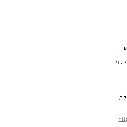
ארח
 גוגל
לות
htt