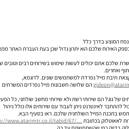
י בספק האירוח שלכם הוא יתרון גדול שכן בעת העברת האתר ממ
שרת שלכם אתם יכולים לעשות שימוש בשירותים רבים וטובים של
תוף ואחרים.
gideon@atarimt
הם שלושה חשבונות מייל נפרדים המשרתים
תים של גוגל הם שירותי רשת ולא שירותי מחשב שולחני, כל הפעי
התחבר לאינטרנט ניתן לעבוד עם שירותים אלו כולל ניהול
שתמש בתכנת המייל השולחנית שלכם. ראו בסעיף הבא.
p://www.atarimtr.co.il/tabid/67/…
וק בדיוק כפי שהשתמשתם עד כה.