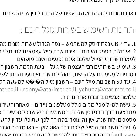
ראו בתמונות למטה הצגה גראפית של ההבדל בין שני המצבים.
יתרונות השימוש בשירות גוגל הינם :
1. עד 7 GB נפח דיסק למשתמש – נפח הגדול עשרות מונים מהנפח המוצע בדרך כלל
2. אי תלות בספק האירוח – יצירת שרת מייל עצמאי ובלתי תלו
למארח שירותי המייל שלכם אינם נפגעים ואינם מושהים
3. שימוש בשירותים רבי העצמה של גוגל – בעת הקמת חשבון ה
כמו ניהול מסמכים על הרשת, ניהול לוח שנה ואירועים הניתן לשי
4. עד 50 חשבונות מייל חינם – חשבון מייל ה��א למעשה הקצאת תיבת מייל נפרדת למשתמשים שונים. לדוגמא,
yehuda@atarimtr.co.il
,
ronny@atarimtr.co.il
ו
r.co.il
שלושה אנשים בחברת אתרים ת.ר.
5. גישה למייל מכל מקום כולל מטלפונים ניידים – מאחר והשירו
מתבצעת דרך הדפדפן שלכם. המשמעות היא שבכל מכשיר היכול ל
מסמכים ולוח שנה. אין זה עומד בסתירה לכך שתוכלו עדיין לה
6. ניהול חשבונות המייל שלכם דרך אאוטלוק – ראו מדריך הגדרות לאאוטלוק בכתובת
fault.aspx
המסביר כיצד ניתן להמשיך להשתמש בתכנת אאוטל