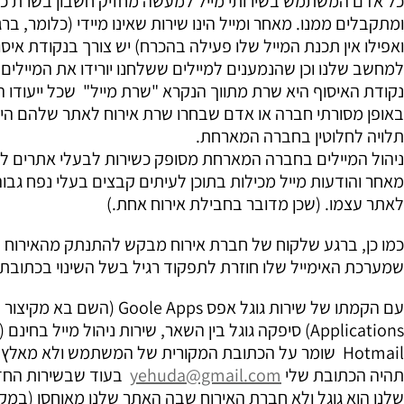
כל אדם המשתמש בשירותי מייל למעשה מחזיק חשבון בשרת כלש
ומתקבלים ממנו. מאחר ומייל הינו שירות שאינו מיידי (כלומר, בר
ואפילו אין תכנת המייל שלו פעילה בהכרח) יש צורך בנקודת איס
למחשב שלנו וכן שהנמענים למיילים ששלחנו יורידו את המיילי
נקודת האיסוף היא שרת מתווך הנקרא "שרת מייל" שכל ייעודו הוא
באופן מסורתי חברה או אדם שבחרו שרת אירוח לאתר שלהם היו 
תלויה לחלוטין בחברה המארחת.
ניהול המיילים בחברה המארחת מסופק כשירות לבעלי אתרים ל
מאחר והודעות מייל מכילות בתוכן לעיתים קבצים בעלי נפח גב
לאתר עצמו. (שכן מדובר בחבילת אירוח אחת.)
כמו כן, ברגע שלקוח של חברת אירוח מבקש להתנתק מהאירוח 
שמערכת האימייל שלו חוזרת לתפקוד רגיל בשל השינוי בכתובת 
Hotmail שומר על הכתובת המקורית של המשתמש ולא מאלץ
תהיה הכתובת שלי
yehuda@gmail.com
בעוד שבשירות החד
שלנו הוא גוגל ולא חברת האירוח שבה האתר שלנו מאוחסן (במק