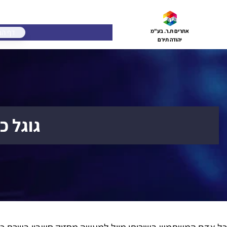
דלג
תוכן
דף הב
אתרים ת.ר. בע"מ
יהודה תירם
גוגל כשר