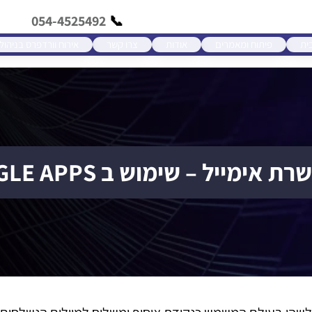
054-4525492
ית
פיתוח ומאמרים
אודות
צרו קשר
אירוח וורדפרס בניהול
ת אימייל – שימוש ב GOOGLE APPS