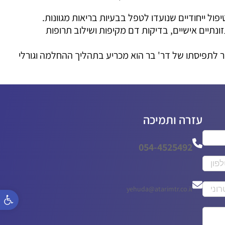
ול ייחודיים שנועדו לטפל בבעיות בריאות מגוונות.
ונתיים אישיים, בדיקות דם מקיפות ושילוב תרופות
 לתפיסתו של דר' בר הוא מכריע בתהליך ההחלמה וגורלי
עזרה ותמיכה
054-4525492
פתח סר
yehuda@atarimtr.co.il