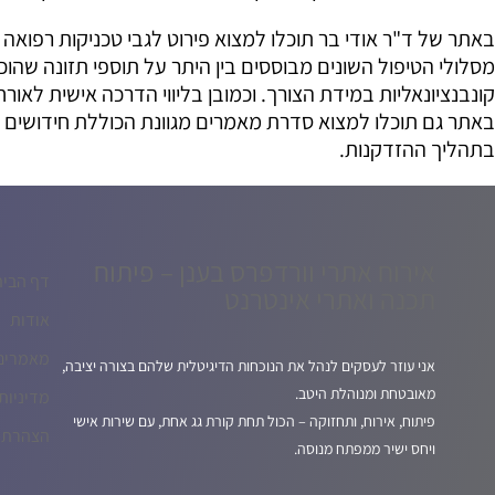
באתר של ד"ר אודי בר תוכלו למצוא פירוט לגבי טכניקות רפואה א
מסלולי הטיפול השונים מבוססים בין היתר על תוספי תזונה שהוכח
קונבנציונאליות במידת הצורך. וכמובן בליווי הדרכה אישית לאורח 
באתר גם תוכלו למצוא סדרת מאמרים מגוונת הכוללת חידושים 
בתהליך ההזדקנות.
אירוח אתרי וורדפרס בענן – פיתוח
דף הבית
תכנה ואתרי אינטרנט
אודות
מאמרים
אני עוזר לעסקים לנהל את הנוכחות הדיגיטלית שלהם בצורה יציבה,
מאובטחת ומנוהלת היטב.
מדיניות
פיתוח, אירוח, ותחזוקה – הכול תחת קורת גג אחת, עם שירות אישי
הצהרת נ
ויחס ישיר ממפתח מנוסה.