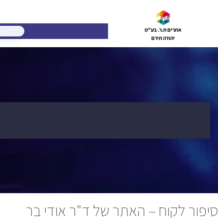
דלג
תוכן
דף הב
אתרים ת.ר. בע"מ
יהודה תירם
סיפור לקוח – האתר של ד"ר אודי בר