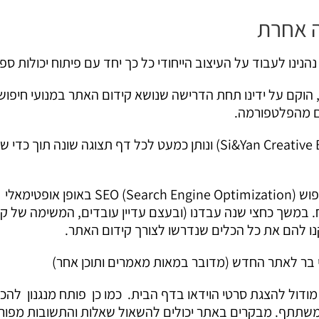
ה אחרת
ינו לעבוד על העיצוב הייחודי כל כך יחד עם פיתוח יכולות ספצ
עיצוב האתר הוא ייחודי מאוד (בוצע בכשרון רב על ידי Si&Yan Creative Branding) ונותן כמעט לכל דף תצוגה שונה ת
באתר של ד"ר בר יישמנו מבנה התומך בקידום האתר במנועי חיפוש SEO (Search Engine Optimization) באופן אופטימאלי
במשך כחצי שנה עבדנו (ובעצם עדיין עובדים, המשימה של קי
ו להם את כל הכלים שנדרשו לצורך קידום האתר.
 בר לאתר החדש (מדובר במאות מאמרים ותוכן אחר)
נו מודול להצגת סרטי הוידאו בדף הבית. כמו כן פותח מנגנון 
 הוא משתתף. מבקרים באתר יכולים להשאול שאלות והתשובות מ