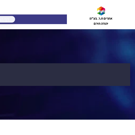
דלג
תוכן
דף הב
אתרים ת.ר. בע"מ
יהודה תירם